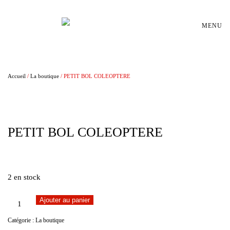
Passer au contenu principal
MENU
Accueil
/
La boutique
/ PETIT BOL COLEOPTERE
PETIT BOL COLEOPTERE
€
25,00
2 en stock
quantité
Ajouter au panier
de
Catégorie :
La boutique
PETIT