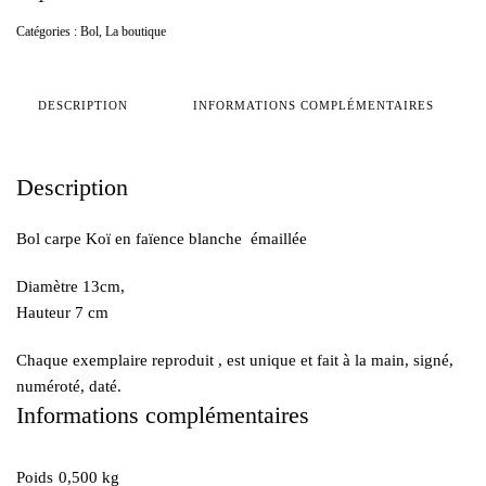
de
Catégories :
Bol
,
La boutique
BOL
CARPE
KOÏ
DESCRIPTION
INFORMATIONS COMPLÉMENTAIRES
Description
Bol carpe Koï en faïence blanche émaillée
Diamètre 13cm,
Hauteur 7 cm
Chaque exemplaire reproduit , est unique et fait à la main, signé,
numéroté, daté.
Informations complémentaires
Poids
0,500 kg