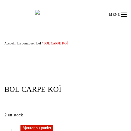
Passer au contenu principal
MENU
Accueil
/
La boutique
/
Bol
/ BOL CARPE KOÏ
BOL CARPE KOÏ
€
40,00
2 en stock
quantité
Ajouter au panier