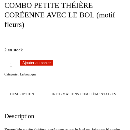
COMBO PETITE THÉIÈRE
CORÉENNE AVEC LE BOL (motif
fleurs)
€
60,00
2 en stock
quantité
Ajouter au panier
de
Catégorie :
La boutique
COMBO
PETITE
THÉIÈRE
DESCRIPTION
INFORMATIONS COMPLÉMENTAIRES
CORÉENNE
AVEC
LE
Description
BOL
(motif
Ensemble petite théière coréenne avec le bol en faïence blanche