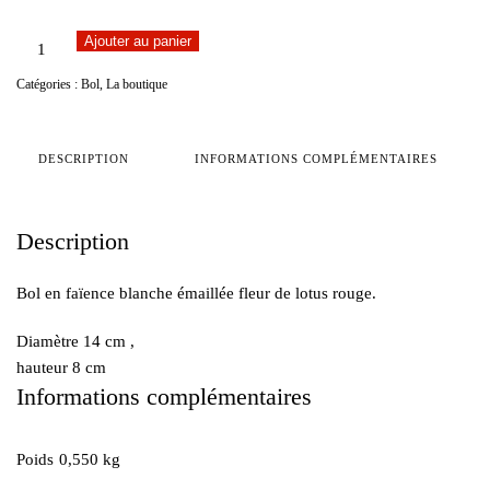
quantité
Ajouter au panier
de
Catégories :
Bol
,
La boutique
BOL
FLEUR
DE
DESCRIPTION
INFORMATIONS COMPLÉMENTAIRES
LOTUS
ROUGE
Description
Bol en faïence blanche émaillée fleur de lotus rouge.
Diamètre 14 cm ,
hauteur 8 cm
Informations complémentaires
Poids
0,550 kg