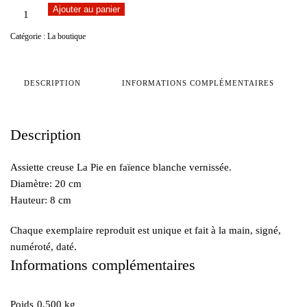
quantité
Ajouter au panier
de
Catégorie :
La boutique
GRAND
BOL
LA
DESCRIPTION
INFORMATIONS COMPLÉMENTAIRES
PIE
Description
Assiette creuse La Pie en faïence blanche vernissée.
Diamètre: 20 cm
Hauteur: 8 cm
Chaque exemplaire reproduit est unique et fait à la main, signé,
numéroté, daté.
Informations complémentaires
Poids
0,500 kg