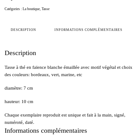
de
Catégories :
La boutique
,
Tasse
TASSE
A
THE
DESCRIPTION
INFORMATIONS COMPLÉMENTAIRES
Description
Tasse à thé en faïence blanche émaillée avec motif végétal et choix
des couleurs: bordeaux, vert, marine, etc
diamètre: 7 cm
hauteur: 10 cm
Chaque exemplaire reproduit est unique et fait à la main, signé,
numéroté, daté.
Informations complémentaires