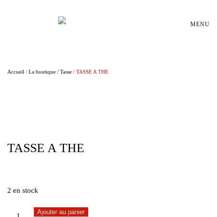
Passer au contenu principal
MENU
Accueil
/
La boutique
/
Tasse
/ TASSE A THE
TASSE A THE
€
25,00
2 en stock
quantité
Ajouter au panier