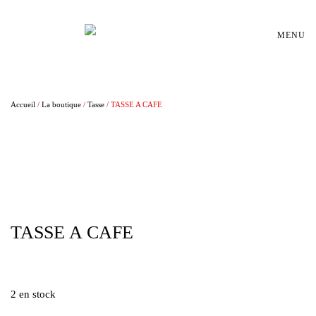
Passer au contenu principal
MENU
Accueil
/
La boutique
/
Tasse
/ TASSE A CAFE
TASSE A CAFE
€
15,00
2 en stock