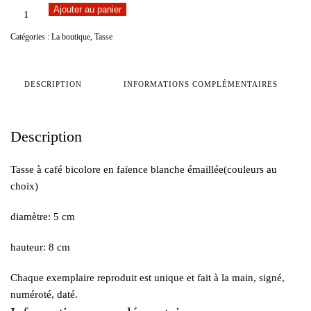
quantité
Ajouter au panier
de
Catégories :
La boutique
,
Tasse
TASSE
A
CAFE
DESCRIPTION
INFORMATIONS COMPLÉMENTAIRES
Description
Tasse à café bicolore en faïence blanche émaillée(couleurs au
choix)
diamètre: 5 cm
hauteur: 8 cm
Chaque exemplaire reproduit est unique et fait à la main, signé,
numéroté, daté.